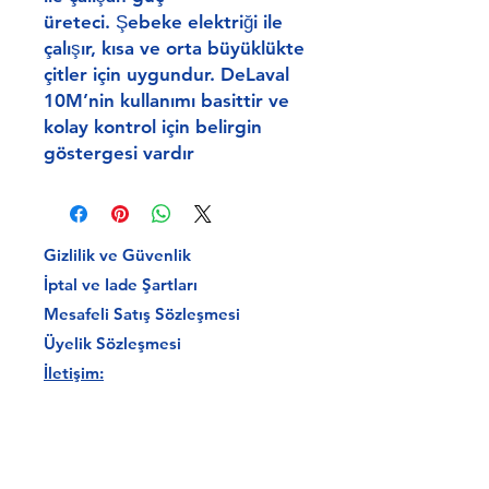
üreteci. Şebeke elektriği ile
çalışır, kısa ve orta büyüklükte
çitler için uygundur. DeLaval
10M’nin kullanımı basittir ve
kolay kontrol için belirgin
göstergesi vardır
Gizlilik ve Güvenlik
İptal ve Iade Şartları
Mesafeli Satış Sözleşmesi
Üyelik Sözleşmesi
İletişim:
Büyükkarıştıran Küçük San. Sitesi
Muratlı Asfaltı Cd. D-16
Lüleburgaz / KIRKLARELİ
Email:
delavaltrakya@gmail.com
Tel:
0533 3381566